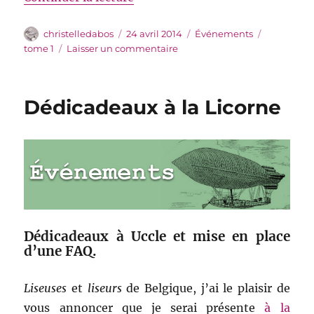
Auteur
Publié
Catégories
Étiquettes
christelledabos
24 avril 2014
Événements
le
sur
tome 1
Laisser un commentaire
Le
Prix
de
Dédicadeaux à la Licorne
l’Hérault
Dédicadeaux à Uccle et mise en place
d’une FAQ.
Liseuses
et
liseurs
de Belgique, j’ai le plaisir de
vous annoncer que je serai présente
à la