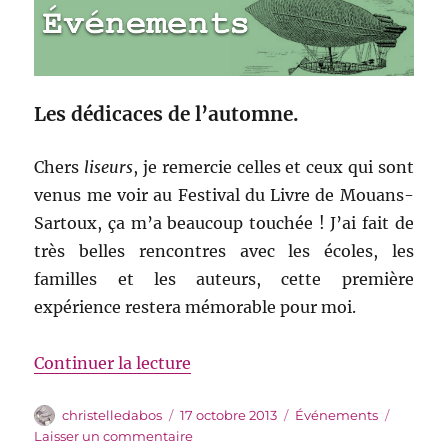
Les dédicaces de l’automne.
Chers
liseurs
, je remercie celles et ceux qui sont
venus me voir au Festival du Livre de Mouans-
Sartoux, ça m’a beaucoup touchée ! J’ai fait de
très belles rencontres avec les écoles, les
familles et les auteurs, cette première
expérience restera mémorable pour moi.
de « Les dédicaces de l’automne
Continuer la lecture
Auteur
Publié
Catégories
christelledabos
17 octobre 2013
Événements
le
sur
Laisser un commentaire