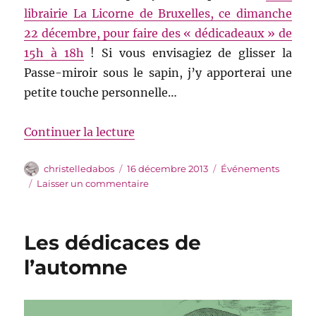
librairie La Licorne de Bruxelles, ce dimanche
22 décembre, pour faire des « dédicadeaux » de
15h à 18h
! Si vous envisagiez de glisser la
Passe-miroir sous le sapin, j’y apporterai une
petite touche personnelle…
de « Dédicadeaux à la Licorne »
Continuer la lecture
Auteur
Publié
Catégories
christelledabos
16 décembre 2013
Événements
le
sur
Laisser un commentaire
Dédicadeaux
à
la
Les dédicaces de
Licorne
l’automne