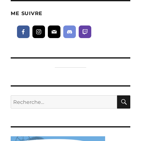
publications
CÉD
ENT
ME SUIVRE
E
RE
Recherche
pour :