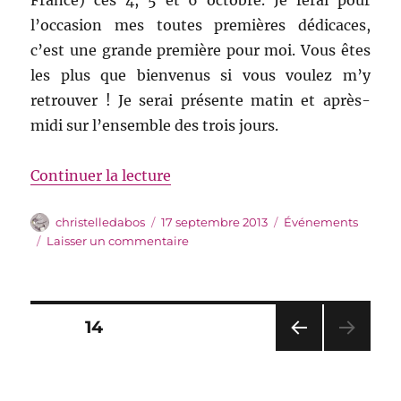
France) ces 4, 5 et 6 octobre. Je ferai pour
l’occasion mes toutes premières dédicaces,
c’est une grande première pour moi. Vous êtes
les plus que bienvenus si vous voulez m’y
retrouver ! Je serai présente matin et après-
midi sur l’ensemble des trois jours.
de « Festival du Livre de Mouan
Continuer la lecture
Auteur
Publié
Catégories
christelledabos
17 septembre 2013
Événements
le
sur
Laisser un commentaire
Festival
du
Livre
de
Pagination
PAGE
14
Mouans-
Sartoux
PAG
des
E
PRÉ