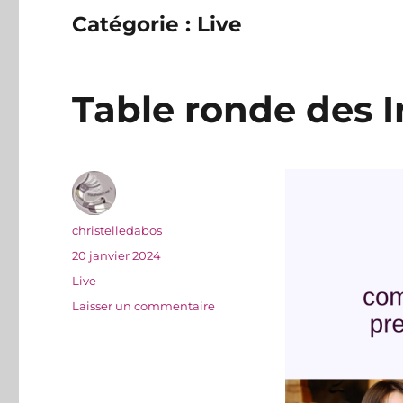
Catégorie :
Live
Table ronde des I
Auteur
christelledabos
Publié
20 janvier 2024
le
Catégories
Live
sur
Laisser un commentaire
Table
ronde
des
Inspiriales