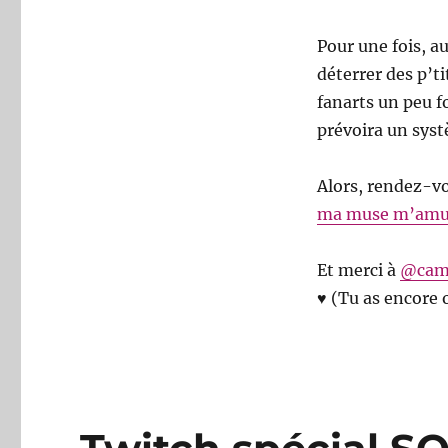
Pour une fois, a
déterrer des p’t
fanarts un peu f
prévoira un systè
Alors, rendez-v
ma muse m’amu
Et merci à
@cam
♥ (Tu as encore 