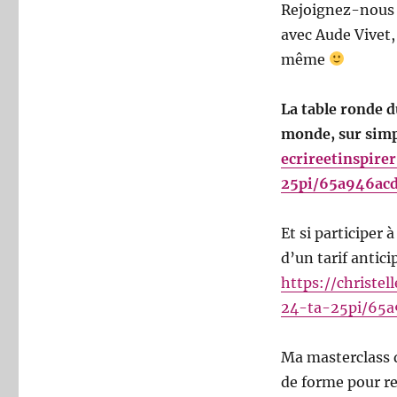
Rejoignez-nous 
avec Aude Vivet,
même
La table ronde d
monde, sur simpl
ecrireetinspire
25pi/65a946ac
Et si participer 
d’un tarif antici
https://christel
24-ta-25pi/65a
Ma masterclass d
de forme pour ren