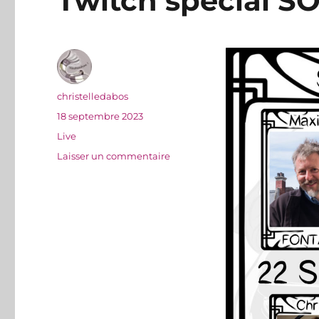
Twitch spécial S
Auteur
christelledabos
Publié
18 septembre 2023
le
Catégories
Live
sur
Laisser un commentaire
Twitch
spécial
SORCIERS