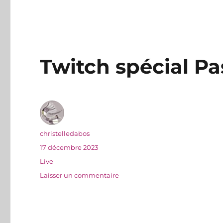
Twitch spécial Pa
Auteur
christelledabos
Publié
17 décembre 2023
le
Catégories
Live
sur
Laisser un commentaire
Twitch
spécial
Passe-
miroir