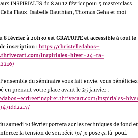
aux INSPIRIALES du 8 au 12 février pour 5 masterclass
 Celia Flaux, Isabelle Bauthian, Thomas Geha et moi-
u 8 février à 20h30 est GRATUITE et accessible à tout le
e inscription :
https://christelledabos–
r.thrivecart.com/inspiriales-hiver-24-ta-
d2216/
à l’ensemble du séminaire vous fait envie, vous bénéficiez
pé en prenant votre place avant le 25 janvier :
ledabos–ecrireetinspirer.thrivecart.com/inspiriales-hive
9471dd2217/
u samedi 10 février portera sur les techniques de fond et
forcer la tension de son récit \o/ je pose ça là, pouf.