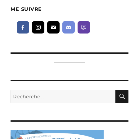
ME SUIVRE
RE
Recherche
pour :