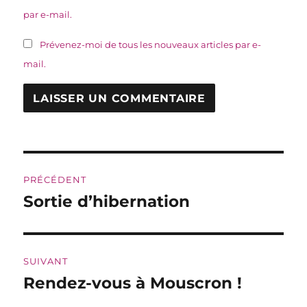
par e-mail.
Prévenez-moi de tous les nouveaux articles par e-
mail.
Navigation
PRÉCÉDENT
de
Sortie d’hibernation
Publication
précédente :
l’article
SUIVANT
Rendez-vous à Mouscron !
Publication
suivante :