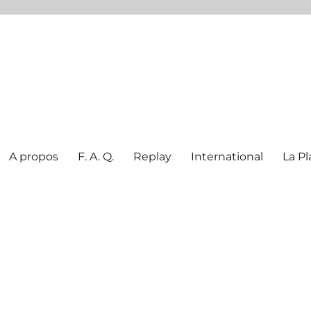
A propos
F. A. Q.
Replay
International
La Pl