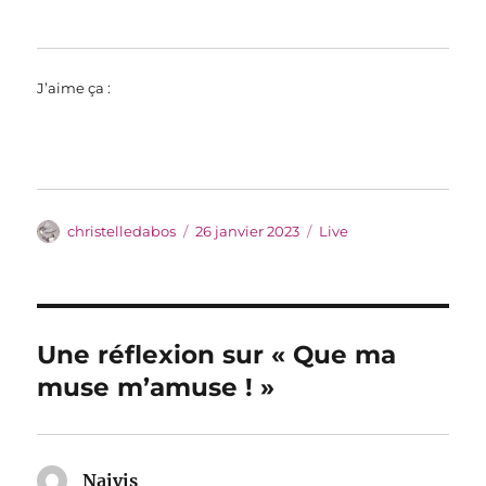
J’aime ça :
Auteur
Publié
Catégories
christelledabos
26 janvier 2023
Live
le
Une réflexion sur « Que ma
muse m’amuse ! »
Naivis
dit :