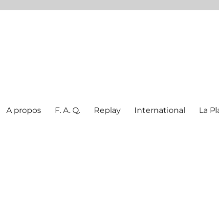
A propos
F. A. Q.
Replay
International
La Pl