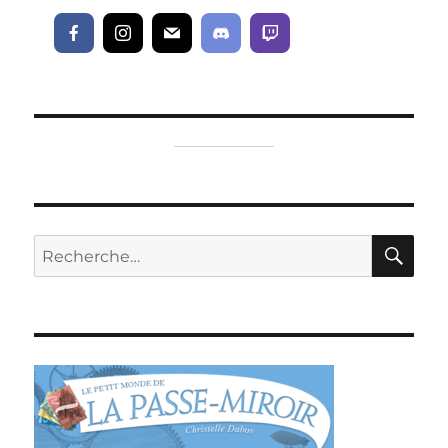
RE
Recherche
pour :