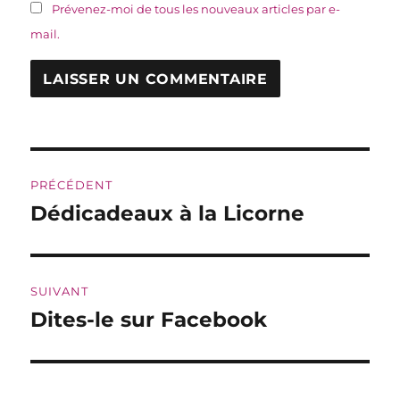
Prévenez-moi de tous les nouveaux articles par e-
mail.
Navigation
PRÉCÉDENT
de
Dédicadeaux à la Licorne
Publication
précédente :
l’article
SUIVANT
Dites-le sur Facebook
Publication
suivante :