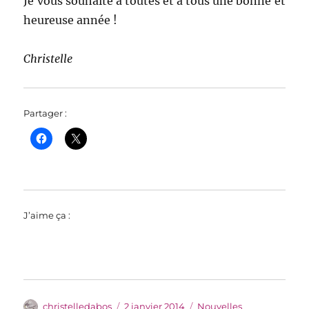
Je vous souhaite à toutes et à tous une bonne et
heureuse année !
Christelle
Partager :
J’aime ça :
Auteur
Publié
Catégories
christelledabos
2 janvier 2014
Nouvelles