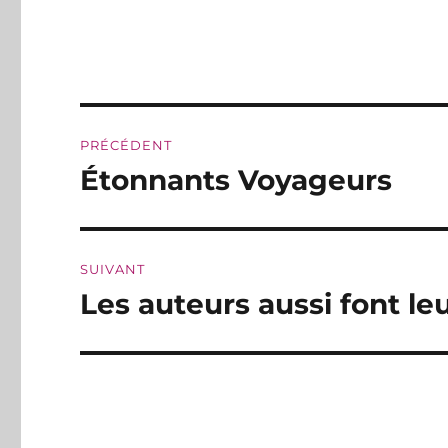
Navigation
PRÉCÉDENT
de
Étonnants Voyageurs
Publication
précédente :
l’article
SUIVANT
Les auteurs aussi font le
Publication
suivante :