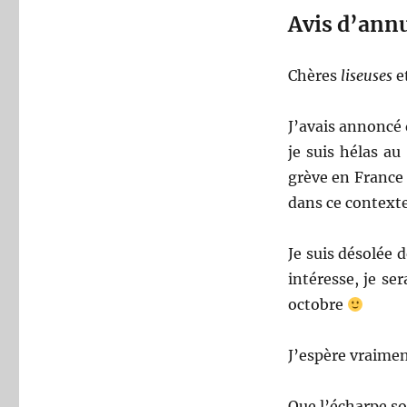
Avis d’ann
Chères
liseuses
e
J’avais annoncé q
je suis hélas a
grève en France
dans ce context
Je suis désolée 
intéresse, je s
octobre
J’espère vraiment
Que l’écharpe so