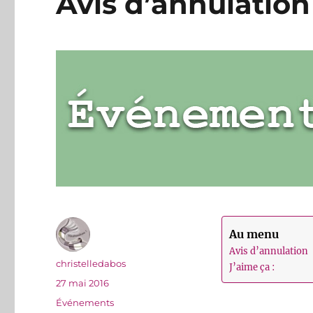
Avis d’annulation
Au menu
Avis d’annulation
Auteur
christelledabos
J’aime ça :
Publié
27 mai 2016
le
Catégories
Événements