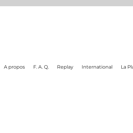
A propos
F. A. Q.
Replay
International
La Pl