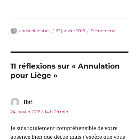
Auteur
Publié
Catégories
christelledabos
22 janvier 2018
Événements
le
11 réflexions sur « Annulation
pour Liège »
Ibti
dit :
24 janvier 2018 à 14 h 09 min
Je suis totalement compréhensible de votre
absence bien que déçue mais j’espère que vous