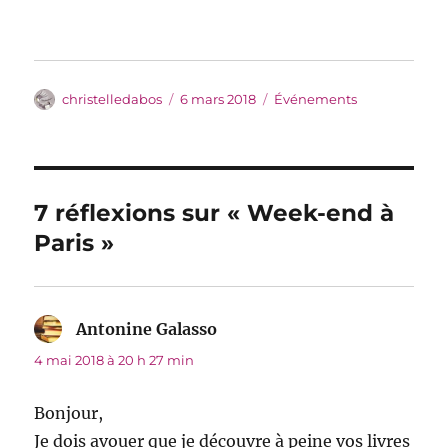
Auteur
Publié
Catégories
christelledabos
6 mars 2018
Événements
le
7 réflexions sur « Week-end à
Paris »
Antonine Galasso
dit :
4 mai 2018 à 20 h 27 min
Bonjour,
Je dois avouer que je découvre à peine vos livres