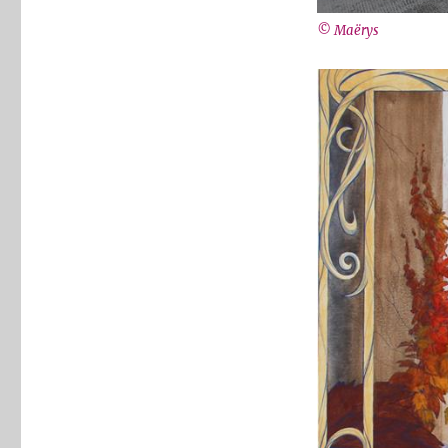
© Maërys