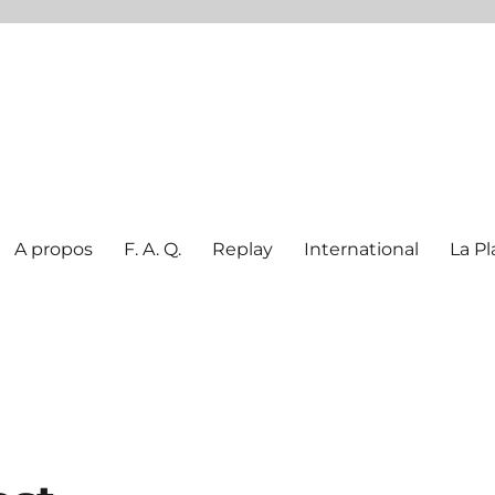
A propos
F. A. Q.
Replay
International
La Pl