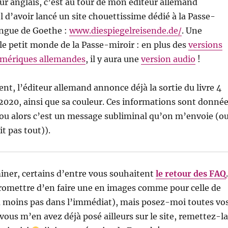
r anglais, c’est au tour de mon éditeur allemand
 d’avoir lancé un site chouettissime dédié à la Passe-
angue de Goethe :
www.diespiegelreisende.de/
. Une
e petit monde de la Passe-miroir : en plus des
versions
umériques allemandes
, il y aura une
version audio
!
, l’éditeur allemand annonce déjà la sortie du livre 4
020, ainsi que sa couleur. Ces informations sont donné
f (ou alors c’est un message subliminal qu’on m’envoie (o
t pas tout)).
iner, certains d’entre vous souhaitent
le retour des FAQ
.
romettre d’en faire une en images comme pour celle de
u moins pas dans l’immédiat), mais posez-moi toutes vo
 vous m’en avez déjà posé ailleurs sur le site, remettez-l