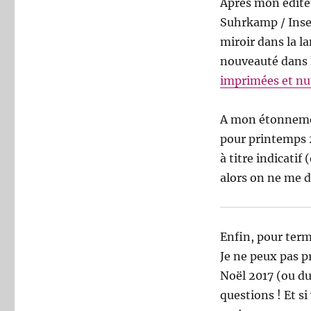
Après mon éditeu
Suhrkamp / Insel
miroir dans la l
nouveauté dans l
imprimées et n
A mon étonnement
pour printemps 2
à titre indicati
alors on ne me di
Enfin, pour term
Je ne peux pas p
Noël 2017 (ou d
questions ! Et si