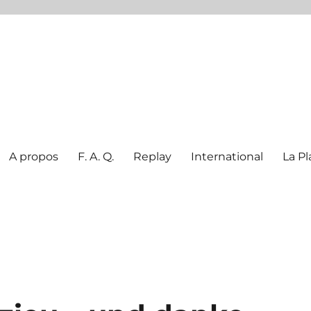
A propos
F. A. Q.
Replay
International
La Pl