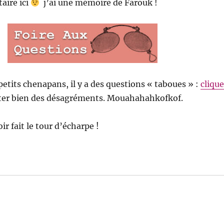
ire ici
j’ai une mémoire de Farouk !
petits chenapans, il y a des questions « taboues » :
cliqu
ter bien des désagréments. Mouahahahkofkof.
oir fait le tour d’écharpe !