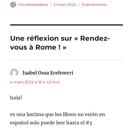
Auteur
Publié
Catégories
christelledabos
3 mars 2024
Événements
le
Une réflexion sur « Rendez-
vous à Rome ! »
Isabel Ossa Ecehverri
dit :
4 mars 2024 à 16 h 43 min
hola!
es una lastima que los libros no estén en
español solo puede leer hasta el #3