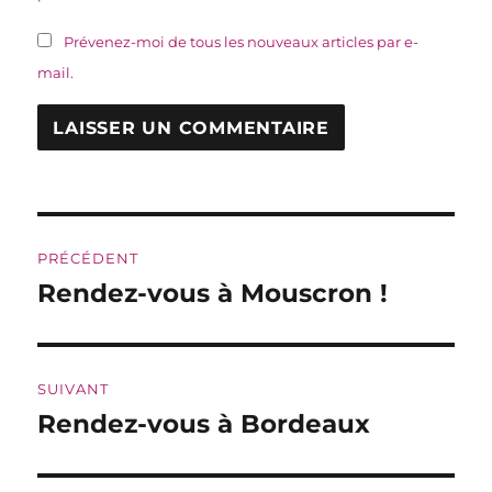
Prévenez-moi de tous les nouveaux articles par e-
mail.
Navigation
PRÉCÉDENT
de
Rendez-vous à Mouscron !
Publication
précédente :
l’article
SUIVANT
Rendez-vous à Bordeaux
Publication
suivante :