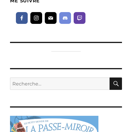
ME SUIVRE
RE
Recherche
pour :