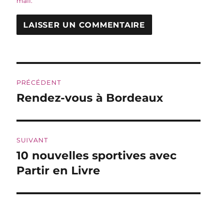
mail.
Navigation
PRÉCÉDENT
de
Rendez-vous à Bordeaux
Publication
précédente :
l’article
SUIVANT
10 nouvelles sportives avec
Publication
suivante :
Partir en Livre