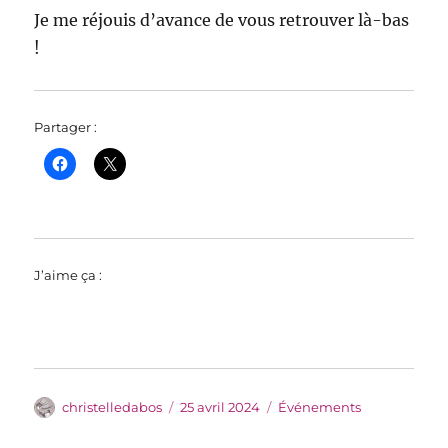
Je me réjouis d’avance de vous retrouver là-bas
!
Partager :
J’aime ça :
Auteur
Publié
Catégories
christelledabos
25 avril 2024
Événements
le