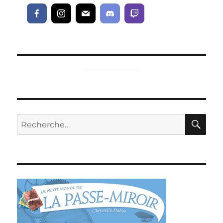
RE
Recherche
pour :