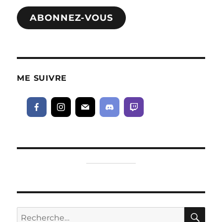
mail
ABONNEZ-VOUS
ME SUIVRE
RE
Recherche