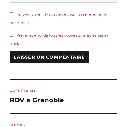
Prévenez-moi de tous les nouveaux commentaires
par e-mail.
Prévenez-moi de tous les nouveaux articles par e-
mail.
Navigation
PRÉCÉDENT
de
RDV à Grenoble
Publication
précédente :
l’article
SUIVANT