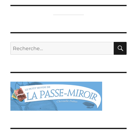
RE
Recherche
pour :