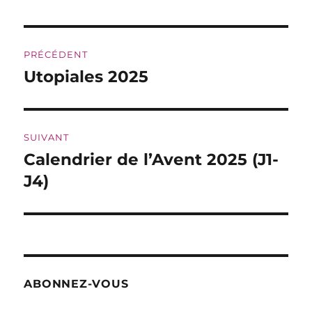
Navigation
PRÉCÉDENT
de
Utopiales 2025
Publication
précédente :
l’article
SUIVANT
Calendrier de l’Avent 2025 (J1-
Publication
suivante :
J4)
ABONNEZ-VOUS