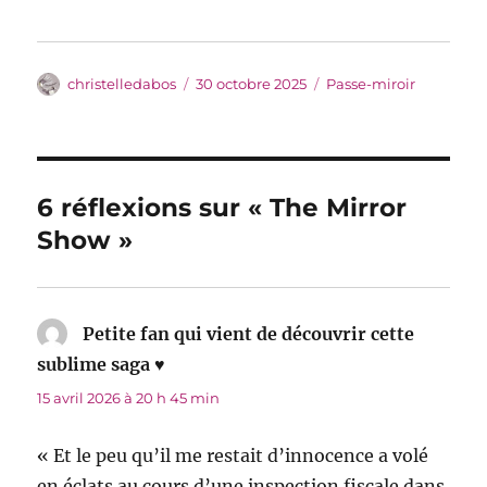
Auteur
Publié
Catégories
christelledabos
30 octobre 2025
Passe-miroir
le
6 réflexions sur « The Mirror
Show »
Petite fan qui vient de découvrir cette
sublime saga ♥
dit :
15 avril 2026 à 20 h 45 min
« Et le peu qu’il me restait d’innocence a volé
en éclats au cours d’une inspection fiscale dans