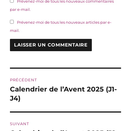
Prévenez-moi de tous les nouveaux commentaires
par e-mail.
Prévenez-moi de tous les nouveaux articles par e-
mail.
Navigation
PRÉCÉDENT
de
Calendrier de l’Avent 2025 (J1-
Publication
précédente :
J4)
l’article
SUIVANT