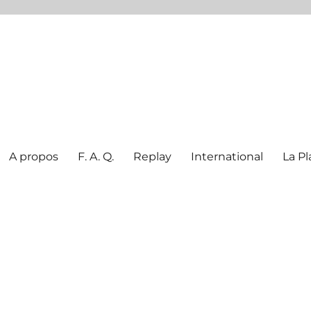
A propos
F. A. Q.
Replay
International
La Pl