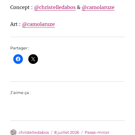
Concept :
@christelledabos
&
@camolaruze
Art :
@camolaruze
Partager :
J’aime ça :
Auteur
Publié
Catégories
christelledabos
8 juillet 2026
Passe-miroir