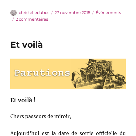
Auteur
Publié
Catégories
christelledabos
27 novembre 2015
Événements
le
sur
2 commentaires
Annulation
Montreuil
Et voilà
Et voilà !
Chers passeurs de miroir,
Aujourd’hui est la date de sortie officielle du