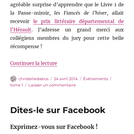
agréable surprise d’apprendre que le Livre 1 de
la Passe-miroir,
les Fiancés de l’hiver
, allait
recevoir
le prix littéraire départemental de
l’Hérault
. J’adresse un grand merci aux
collégiens membres du jury pour cette belle
récompense !
de « Le Prix de l’Hérault »
Continuer la lecture
Auteur
Publié
Catégories
Étiquettes
christelledabos
24 avril 2014
Événements
le
sur
tome 1
Laisser un commentaire
Le
Prix
de
Dites-le sur Facebook
l’Hérault
Exprimez-vous sur Facebook !