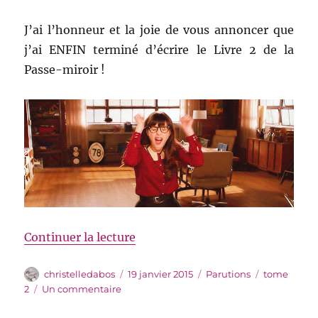
J’ai l’honneur et la joie de vous annoncer que
j’ai ENFIN terminé d’écrire le Livre 2 de la
Passe-miroir !
de « Mission accomplie »
Continuer la lecture
Auteur
Publié
Catégories
Étiquettes
christelledabos
19 janvier 2015
Parutions
tome
le
sur
2
Un commentaire
Mission