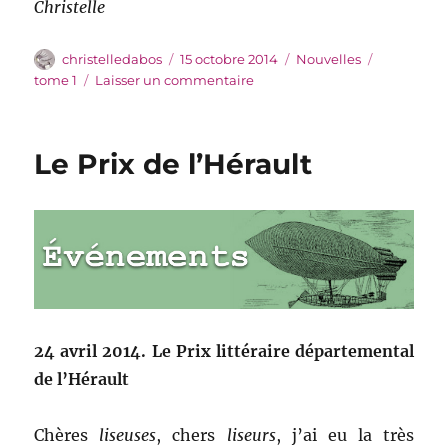
Christelle
Auteur
Publié
Catégories
Étiquettes
christelledabos
15 octobre 2014
Nouvelles
le
sur
tome 1
Laisser un commentaire
Le
prix
Elbakin
Le Prix de l’Hérault
24 avril 2014. Le Prix littéraire départemental
de l’Hérault
Chères
liseuses
, chers
liseurs
, j’ai eu la très