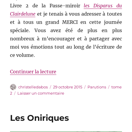
Livre 2 de la Passe-miroir
les Disparus du
Clairdelune
et je tenais à vous adresser à toutes
et à tous un grand MERCI en cette journée
spéciale. Vous avez été de plus en plus
nombreux à m’encourager et à partager avec
moi vos émotions tout au long de l’écriture de
ce volume.
de « Et voilà »
Continuer la lecture
Auteur
Publié
Catégories
Étiquettes
christelledabos
29 octobre 2015
Parutions
tome
le
sur
2
Laisser un commentaire
Et
voilà
Les Oniriques