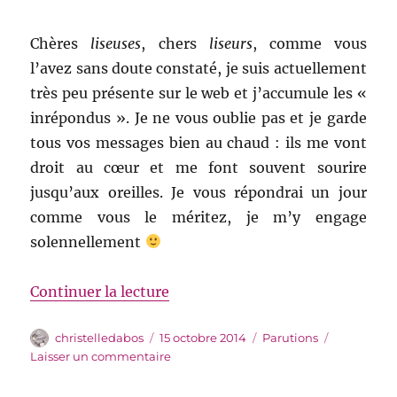
Chères
liseuses
, chers
liseurs
, comme vous
l’avez sans doute constaté, je suis actuellement
très peu présente sur le web et j’accumule les «
inrépondus ». Je ne vous oublie pas et je garde
tous vos messages bien au chaud : ils me vont
droit au cœur et me font souvent sourire
jusqu’aux oreilles. Je vous répondrai un jour
comme vous le méritez, je m’y engage
solennellement
de « Sainte Patience »
Continuer la lecture
Auteur
Publié
Catégories
christelledabos
15 octobre 2014
Parutions
le
sur
Laisser un commentaire
Sainte
Patience