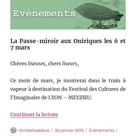
La Passe-miroir aux Oniriques les 6 et
7 mars
Chères
liseuses
, chers
liseurs
,
Ce mois de mars, je monterai dans le train à
vapeur à destination du Festival des Cultures de
l’Imaginaire de LYON – MEYZIEU.
de « Les Oniriques »
Continuer la lecture
Auteur
Publié
Catégories
christelledabos
30 janvier 2015
Événements