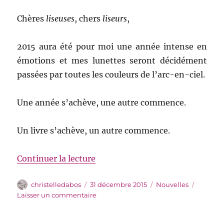
Chères
liseuses
, chers
liseurs
,
2015 aura été pour moi une année intense en
émotions et mes lunettes seront décidément
passées par toutes les couleurs de l’arc-en-ciel.
Une année s’achève, une autre commence.
Un livre s’achève, un autre commence.
de « Meilleurs vœux laineux »
Continuer la lecture
Auteur
Publié
Catégories
christelledabos
31 décembre 2015
Nouvelles
le
sur
Laisser un commentaire
Meilleurs
vœux