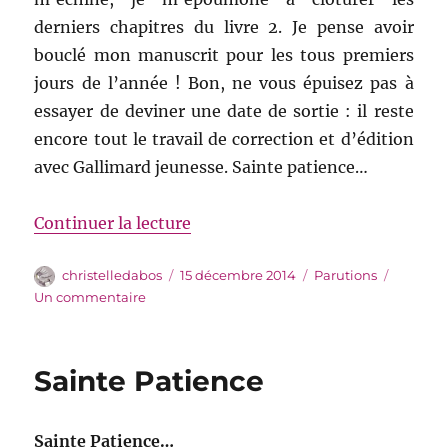
derniers chapitres du livre 2. Je pense avoir
bouclé mon manuscrit pour les tous premiers
jours de l’année ! Bon, ne vous épuisez pas à
essayer de deviner une date de sortie : il reste
encore tout le travail de correction et d’édition
avec Gallimard jeunesse. Sainte patience…
de « Sainte Patience (bis) »
Continuer la lecture
Auteur
Publié
Catégories
christelledabos
15 décembre 2014
Parutions
le
sur
Un commentaire
Sainte
Patience
(bis)
Sainte Patience
Sainte Patience…