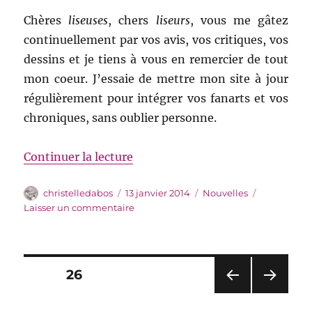
Chères
liseuses
, chers
liseurs
, vous me gâtez
continuellement par vos avis, vos critiques, vos
dessins et je tiens à vous en remercier de tout
mon coeur. J’essaie de mettre mon site à jour
régulièrement pour intégrer vos fanarts et vos
chroniques, sans oublier personne.
de « Dites-le sur Facebook »
Continuer la lecture
Auteur
Publié
Catégories
christelledabos
13 janvier 2014
Nouvelles
le
sur
Laisser un commentaire
Dites-
le
sur
Facebook
Pagination
PAGE
26
PAG
PAG
des