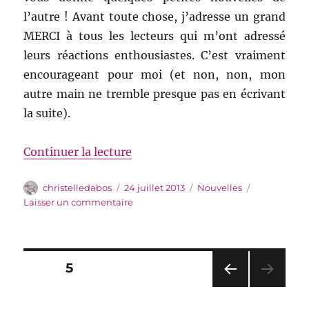
l’autre ! Avant toute chose, j’adresse un grand
MERCI à tous les lecteurs qui m’ont adressé
leurs réactions enthousiastes. C’est vraiment
encourageant pour moi (et non, non, mon
autre main ne tremble presque pas en écrivant
la suite).
de « Fanarts, sabliers et Cie »
Continuer la lecture
Auteur
Publié
Catégories
christelledabos
24 juillet 2013
Nouvelles
le
sur
Laisser un commentaire
Fanarts,
sabliers
et
Cie
Pagination
PAGE
5
PAG
des
E