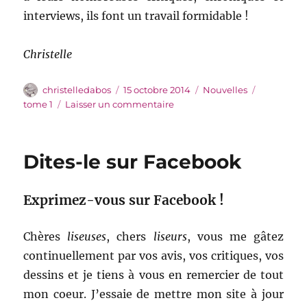
interviews, ils font un travail formidable !
Christelle
Auteur
Publié
Catégories
Étiquettes
christelledabos
15 octobre 2014
Nouvelles
le
sur
tome 1
Laisser un commentaire
Le
prix
Elbakin
Dites-le sur Facebook
Exprimez-vous sur Facebook !
Chères
liseuses
, chers
liseurs
, vous me gâtez
continuellement par vos avis, vos critiques, vos
dessins et je tiens à vous en remercier de tout
mon coeur. J’essaie de mettre mon site à jour