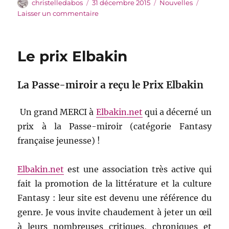
Auteur
Publié
Catégories
christelledabos
31 décembre 2015
Nouvelles
le
sur
Laisser un commentaire
Meilleurs
vœux
laineux
Le prix Elbakin
La Passe-miroir a reçu le Prix Elbakin
Un grand MERCI à
Elbakin.net
qui a décerné un
prix à la Passe-miroir (catégorie Fantasy
française jeunesse) !
Elbakin.net
est une association très active qui
fait la promotion de la littérature et la culture
Fantasy : leur site est devenu une référence du
genre. Je vous invite chaudement à jeter un œil
à leurs nombreuses critiques, chroniques et