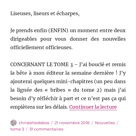
Liseuses, liseurs et écharpes,
Je prends enfin (ENFIN) un moment entre deux
dirigeables pour vous donner des nouvelles
officiellement officieuses.
CONCERNANT LE TOME 3 – J’ai bouclé et remis
la bête à mon éditeur la semaine dernière ! J’y
ajouterai quelques mini-chapitres (un peu dans
la lignée des « bribes » du tome 2) mais j’ai
besoin d’y réfléchir à part et ce n’est pas ça qui
de « Nou
empiètera sur les délais.
Continuer la lecture
Auteur
Publié
Catégories
Étiquet
christelledabos
21 novembre 2016
Nouvelles
le
sur
tome 3
31 commentaires
Nouvelles