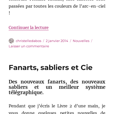
passées par toutes les couleurs de l’arc-en-ciel
!
de « Bonne année 2014 ! »
Continuer la lecture
Auteur
Publié
Catégories
christelledabos
2 janvier 2014
Nouvelles
le
sur
Laisser un commentaire
Bonne
année
2014
Fanarts, sabliers et Cie
!
Des nouveaux fanarts, des nouveaux
sabliers et un meilleur système
télégraphique.
Pendant que j’écris le Livre 2 d’une main, je
vous donne quelques petites nouvelles de