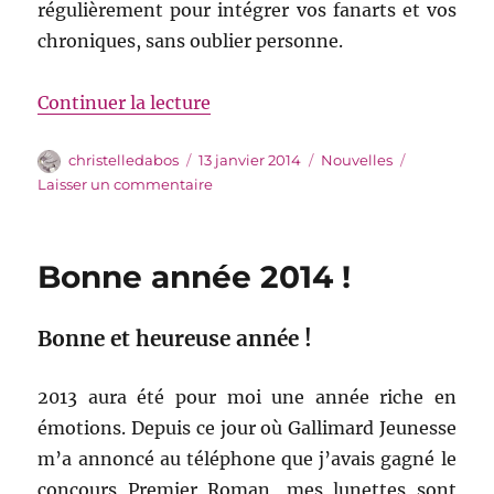
régulièrement pour intégrer vos fanarts et vos
chroniques, sans oublier personne.
de « Dites-le sur Facebook »
Continuer la lecture
Auteur
Publié
Catégories
christelledabos
13 janvier 2014
Nouvelles
le
sur
Laisser un commentaire
Dites-
le
sur
Bonne année 2014 !
Facebook
Bonne et heureuse année !
2013 aura été pour moi une année riche en
émotions. Depuis ce jour où Gallimard Jeunesse
m’a annoncé au téléphone que j’avais gagné le
concours Premier Roman, mes lunettes sont