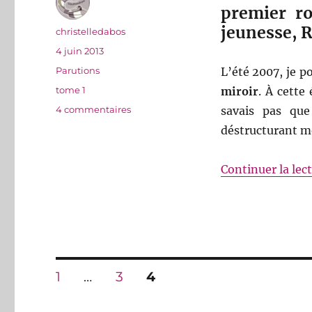
premier r
jeunesse, 
Auteur
christelledabos
Publié
4 juin 2013
le
Catégories
Parutions
L’été 2007, je p
Étiquettes
tome 1
miroir
. À cette
sur
4 commentaires
savais pas que
Le
déstructurant mo
début
de
l’aventure
Continuer la lec
Pagination
PAGE
PAGE
PAGE
1
…
3
4
des