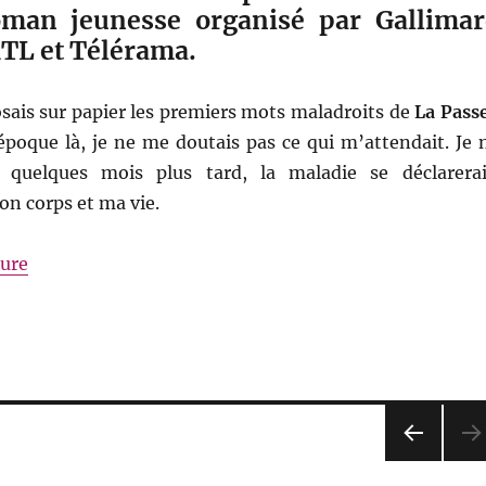
oman jeunesse organisé par Gallimar
RTL et Télérama.
osais sur papier les premiers mots maladroits de
La Pass
 époque là, je ne me doutais pas ce qui m’attendait. Je 
 quelques mois plus tard, la maladie se déclarerai
n corps et ma vie.
de « Le début de l’aventure »
ture
PAG