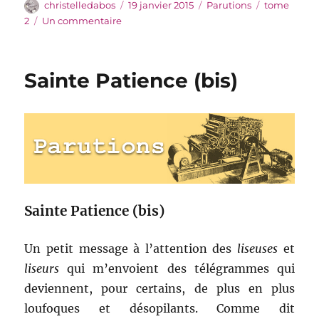
Auteur
Publié
Catégories
Étiquettes
christelledabos
19 janvier 2015
Parutions
tome
le
sur
2
Un commentaire
Mission
accomplie
Sainte Patience (bis)
Sainte Patience (bis)
Un petit message à l’attention des
liseuses
et
liseurs
qui m’envoient des télégrammes qui
deviennent, pour certains, de plus en plus
loufoques et désopilants. Comme dit