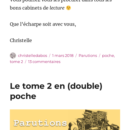
bons cabinets de
lecture
Que l’écharpe soit avec vous,
Christelle
Auteur
Publié
Catégories
Étiquettes
christelledabos
1 mars 2018
Parutions
poche
,
le
sur
tome 2
13 commentaires
Le
tome
2
Le tome 2 en (double)
dans
la
poche
poche