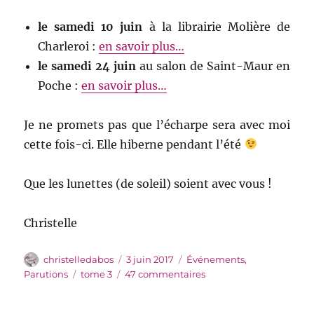
le samedi 10 juin
à la librairie Molière de
Charleroi :
en savoir plus…
le samedi 24 juin
au salon de Saint-Maur en
Poche :
en savoir plus…
Je ne promets pas que l’écharpe sera avec moi
cette fois-ci. Elle hiberne pendant l’été
Que les lunettes (de soleil) soient avec vous !
Christelle
Auteur
Publié
Catégories
christelledabos
3 juin 2017
Événements
,
le
Étiquettes
sur
Parutions
tome 3
47 commentaires
Tome
3