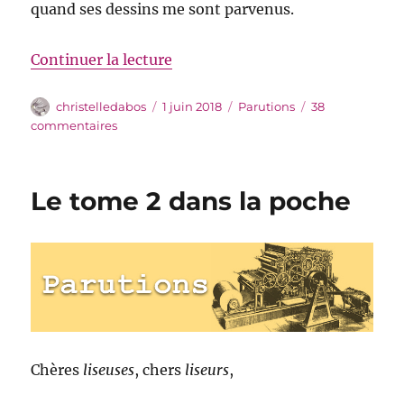
quand ses dessins me sont parvenus.
de « The Mirror Visitor »
Continuer la lecture
Auteur
Publié
Catégories
christelledabos
1 juin 2018
Parutions
38
le
sur
commentaires
The
Mirror
Visitor
Le tome 2 dans la poche
Chères
liseuses
, chers
liseurs
,