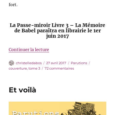
fort.
La Passe-miroir Livre 3 – La Mémoire
de Babel paraîtra en librairie le 1er
juin 2017
de « La Mémoire de Babel »
Continuer la lecture
Auteur
Publié
Catégories
Étiquettes
christelledabos
27 avril 2017
Parutions
le
sur
couverture
,
tome 3
72 commentaires
La
Mémoire
de
Et voilà
Babel