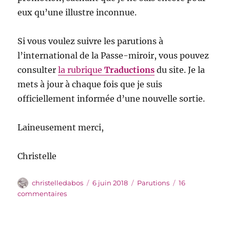
eux qu’une illustre inconnue.
Si vous voulez suivre les parutions à
l’international de la Passe-miroir, vous pouvez
consulter
la rubrique
Traductions
du site. Je la
mets à jour à chaque fois que je suis
officiellement informée d’une nouvelle sortie.
Laineusement merci,
Christelle
Auteur
Publié
Catégories
christelledabos
6 juin 2018
Parutions
16
le
sur
commentaires
Thank
You