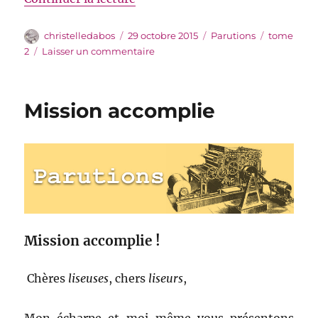
Auteur
Publié
Catégories
Étiquettes
christelledabos
29 octobre 2015
Parutions
tome
le
sur
2
Laisser un commentaire
Et
voilà
Mission accomplie
Mission accomplie !
Chères
liseuses
, chers
liseurs
,
Mon écharpe et moi-même vous présentons