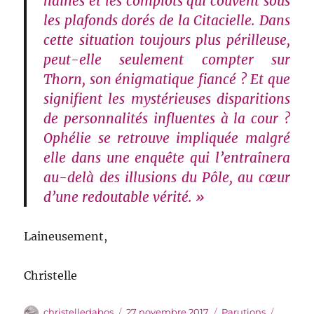
haines et les complots qui couvent sous
les plafonds dorés de la Citacielle. Dans
cette situation toujours plus périlleuse,
peut-elle seulement compter sur
Thorn, son énigmatique fiancé ? Et que
signifient les mystérieuses disparitions
de personnalités influentes à la cour ?
Ophélie se retrouve impliquée malgré
elle dans une enquête qui l’entraînera
au-delà des illusions du Pôle, au cœur
d’une redoutable vérité. »
Laineusement,
Christelle
Auteur
Publié
Catégories
Étiquet
christelledabos
27 novembre 2017
Parutions