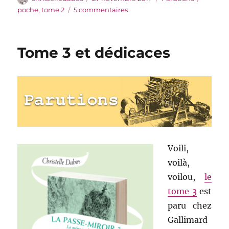
le
sur
poche
,
tome 2
5 commentaires
Le
tome
2
Tome 3 et dédicaces
en
(double)
poche
Voili,
voilà,
voilou,
le
tome 3
est
paru chez
Gallimard