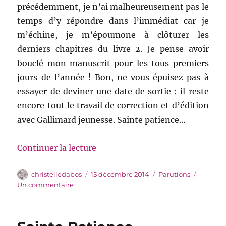
précédemment, je n’ai malheureusement pas le
temps d’y répondre dans l’immédiat car je
m’échine, je m’époumone à clôturer les
derniers chapitres du livre 2. Je pense avoir
bouclé mon manuscrit pour les tous premiers
jours de l’année ! Bon, ne vous épuisez pas à
essayer de deviner une date de sortie : il reste
encore tout le travail de correction et d’édition
avec Gallimard jeunesse. Sainte patience…
de « Sainte Patience (bis) »
Continuer la lecture
Auteur
Publié
Catégories
christelledabos
15 décembre 2014
Parutions
le
sur
Un commentaire
Sainte
Patience
(bis)