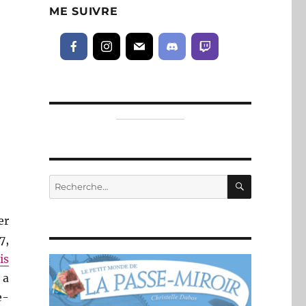
ME SUIVRE
RECHERC
Recherche
pour :
er
7,
is
 a
e-