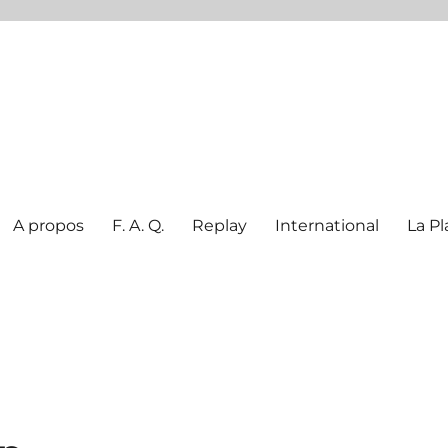
A propos
F. A. Q.
Replay
International
La Pl