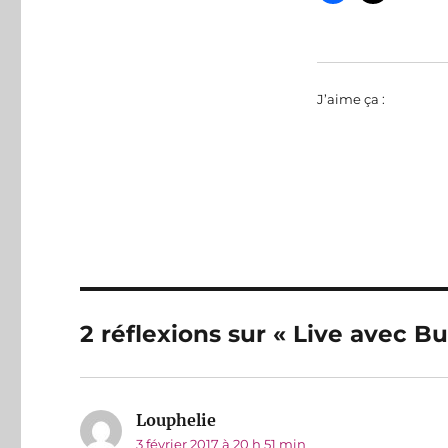
J’aime ça :
2 réflexions sur « Live avec B
Louphelie
dit :
3 février 2017 à 20 h 51 min