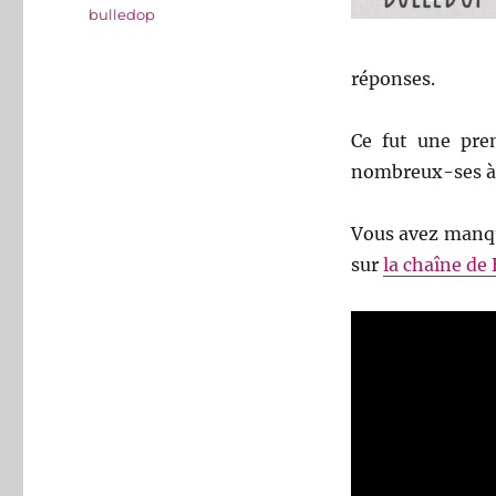
Étiquettes
bulledop
réponses.
Ce fut une prem
nombreux-ses à p
Vous avez manqué
sur
la chaîne de