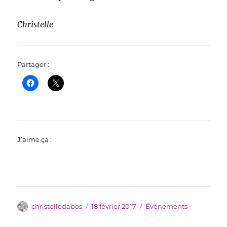
Christelle
Partager :
J’aime ça :
Auteur
Publié
Catégories
christelledabos
18 février 2017
Événements
le