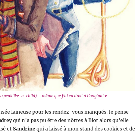
 speaklike-a-child) – même que j’ai eu droit à l’original ♥
ensée laineuse pour les rendez-vous manqués. Je pense
udrey
qui n’a pas pu être des nôtres à Biot alors qu’elle
isé et
Sandrine
qui a laissé à mon stand des cookies et d