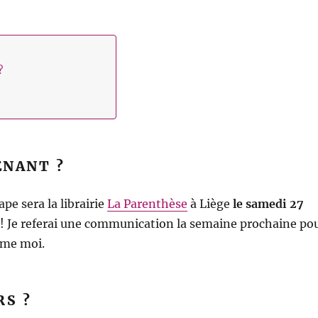
?
ENANT ?
pe sera la librairie
La Parenthèse
à Liège
le samedi 27
! Je referai une communication la semaine prochaine po
mme moi.
RS ?