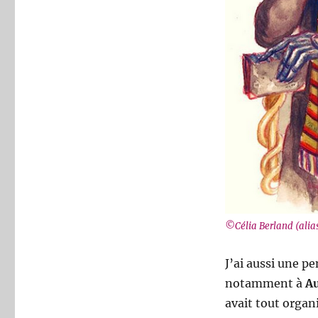
©Célia Berland (alias
J’ai aussi une p
notamment à
A
avait tout organ