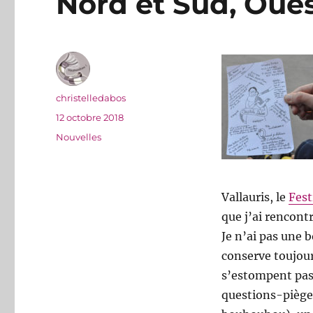
Nord et Sud, Oues
Auteur
christelledabos
Publié
12 octobre 2018
le
Catégories
Nouvelles
Vallauris, le
Fest
que j’ai rencont
Je n’ai pas une 
conserve toujour
s’estompent pas.
questions-pièges