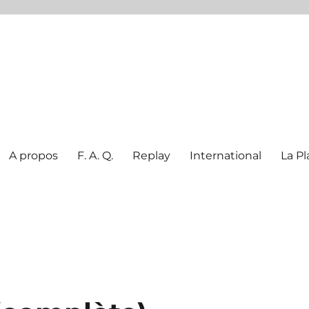
A propos
F. A. Q.
Replay
International
La Pl