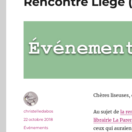
Rencontre Liège 
Chères liseuses, 
Auteur
christelledabos
Au sujet de
la re
Publié
22 octobre 2018
librairie La Par
le
Catégories
Événements
ceux qui auraien