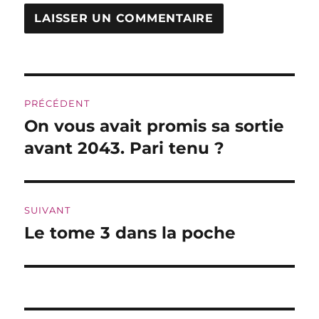
Navigation
PRÉCÉDENT
de
On vous avait promis sa sortie
Publication
précédente :
avant 2043. Pari tenu ?
l’article
SUIVANT
Le tome 3 dans la poche
Publication
suivante :