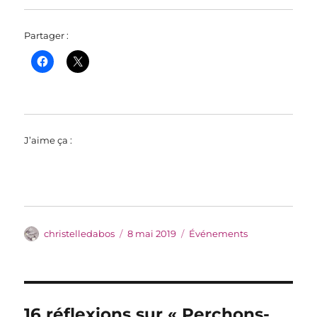
Partager :
J’aime ça :
Auteur
Publié
Catégories
christelledabos
8 mai 2019
Événements
le
16 réflexions sur « Perchons-