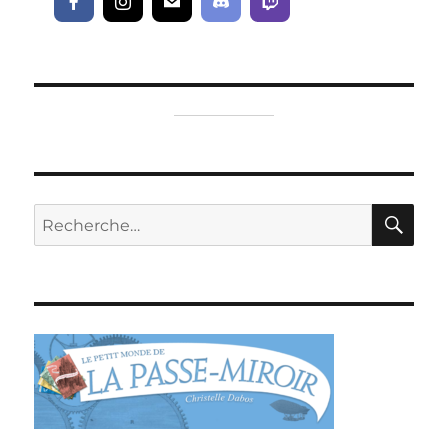
RE
Recherche
pour :