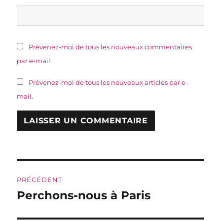
Prévenez-moi de tous les nouveaux commentaires
par e-mail.
Prévenez-moi de tous les nouveaux articles par e-
mail.
Navigation
PRÉCÉDENT
de
Perchons-nous à Paris
Publication
précédente :
l’article