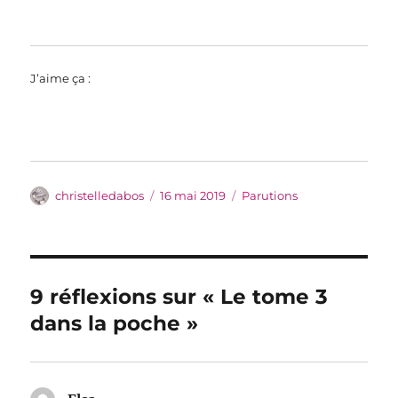
J’aime ça :
Auteur
Publié
Catégories
christelledabos
16 mai 2019
Parutions
le
9 réflexions sur « Le tome 3
dans la poche »