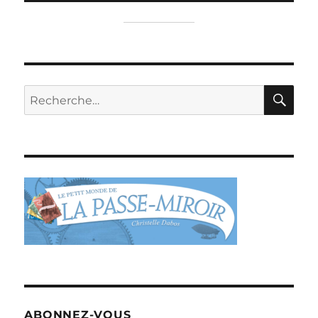
RE
Recherche
pour :
ABONNEZ-VOUS