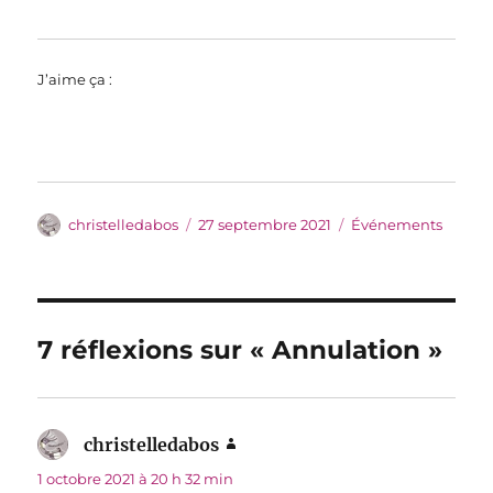
J’aime ça :
Auteur
Publié
Catégories
christelledabos
27 septembre 2021
Événements
le
7 réflexions sur « Annulation »
christelledabos
dit :
1 octobre 2021 à 20 h 32 min