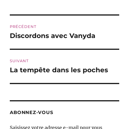
Navigation
PRÉCÉDENT
de
Discordons avec Vanyda
Publication
précédente :
l’article
SUIVANT
La tempête dans les poches
Publication
suivante :
ABONNEZ-VOUS
Saisissez votre adresse e-mail pour vous