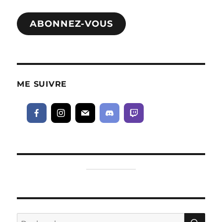
mail
ABONNEZ-VOUS
ME SUIVRE
RE
Recherche