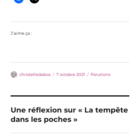
J’aime ça :
Auteur
Publié
Catégories
christelledabos
7 octobre 2021
Parutions
le
Une réflexion sur « La tempête
dans les poches »