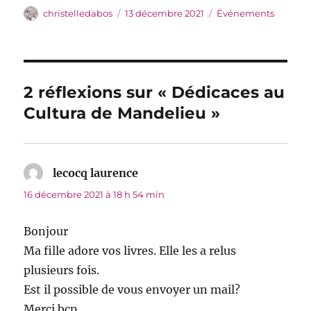
Auteur
Publié
Catégories
christelledabos
13 décembre 2021
Événements
le
2 réflexions sur « Dédicaces au
Cultura de Mandelieu »
lecocq laurence
dit :
16 décembre 2021 à 18 h 54 min
Bonjour
Ma fille adore vos livres. Elle les a relus
plusieurs fois.
Est il possible de vous envoyer un mail?
Merci bcp