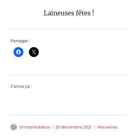
Laineuses fêtes !
Partager :
J’aime ça :
Auteur
Publié
Catégories
christelledabos
20 décembre 2021
Nouvelles
le