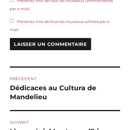
Prévenez-moi de tous les nouveaux commentaires
par e-mail.
Prévenez-moi de tous les nouveaux articles par e-
mail.
Navigation
PRÉCÉDENT
de
Dédicaces au Cultura de
Publication
précédente :
Mandelieu
l’article
SUIVANT