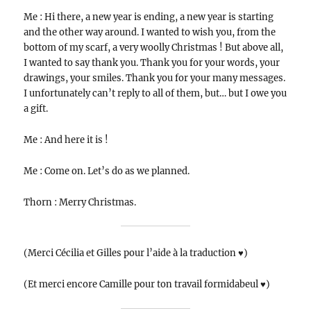
Me : Hi there, a new year is ending, a new year is starting
and the other way around. I wanted to wish you, from the
bottom of my scarf, a very woolly Christmas ! But above all,
I wanted to say thank you. Thank you for your words, your
drawings, your smiles. Thank you for your many messages.
I unfortunately can’t reply to all of them, but… but I owe you
a gift.
Me : And here it is !
Me : Come on. Let’s do as we planned.
Thorn : Merry Christmas.
(Merci Cécilia et Gilles pour l’aide à la traduction ♥)
(Et merci encore Camille pour ton travail formidabeul ♥)