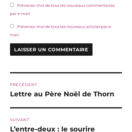
Prévenez-moi de tous les nouveaux commentaires
par e-mail.
Prévenez-moi de tous les nouveaux articles par e-
mail.
Navigation
PRÉCÉDENT
de
Lettre au Père Noël de Thorn
Publication
précédente :
l’article
SUIVANT
L’entre-deux : le sourire
Publication