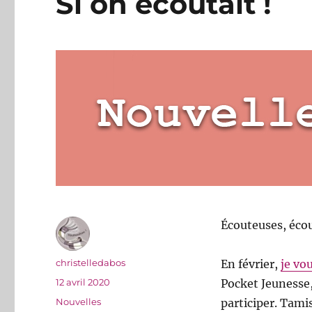
Si on écoutait !
Écouteuses, éco
Auteur
christelledabos
En février,
je vo
Publié
12 avril 2020
Pocket Jeunesse,
le
Catégories
Nouvelles
participer. Tami