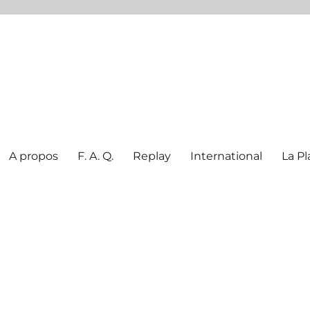
A propos
F. A. Q.
Replay
International
La Pl