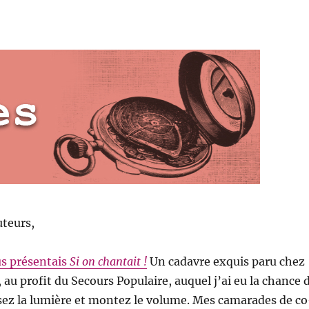
uteurs,
us présentais
Si on chantait !
Un cadavre exquis paru chez
 au profit du Secours Populaire, auquel j’ai eu la chance 
sez la lumière et montez le volume. Mes camarades de co