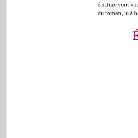
écriture vont vo
du roman, lu à h
É