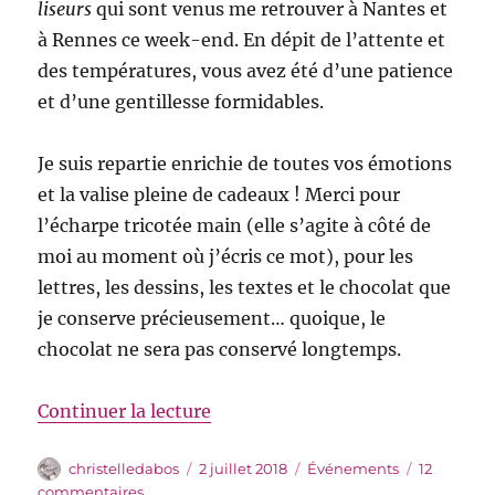
liseurs
qui sont venus me retrouver à Nantes et
à Rennes ce week-end. En dépit de l’attente et
des températures, vous avez été d’une patience
et d’une gentillesse formidables.
Je suis repartie enrichie de toutes vos émotions
et la valise pleine de cadeaux ! Merci pour
l’écharpe tricotée main (elle s’agite à côté de
moi au moment où j’écris ce mot), pour les
lettres, les dessins, les textes et le chocolat que
je conserve précieusement… quoique, le
chocolat ne sera pas conservé longtemps.
de « De retour de l’Ouest »
Continuer la lecture
Auteur
Publié
Catégories
christelledabos
2 juillet 2018
Événements
12
le
sur
commentaires