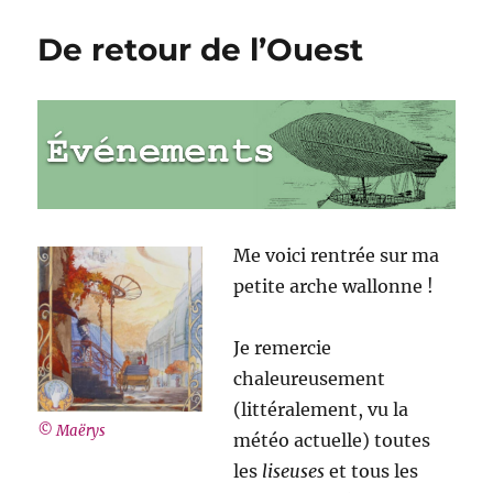
rentrée
de
De retour de l’Ouest
l’écharpe
Me voici rentrée sur ma
petite arche wallonne !
Je remercie
chaleureusement
(littéralement, vu la
© Maërys
météo actuelle) toutes
les
liseuses
et tous les