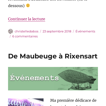
dessous)
de « De Rixensart vers l’infini e
Continuer la lecture
Auteur
Publié
Catégories
christelledabos
23 septembre 2018
Événements
le
sur
6 commentaires
De
Rixensart
vers
De Maubeuge à Rixensart
l’infini
et
au
delà…
enfin
presque
!
Ma première dédicace de