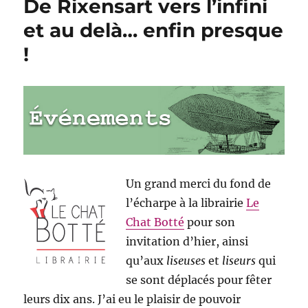
De Rixensart vers l’infini
enfance,
me
et au delà… enfin presque
voila
!
!
Un grand merci du fond de
l’écharpe à la librairie
Le
Chat Botté
pour son
invitation d’hier, ainsi
qu’aux
liseuses
et
liseurs
qui
se sont déplacés pour fêter
leurs dix ans. J’ai eu le plaisir de pouvoir