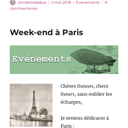
Auteur
Publié
Catégories
christelledabos
2 mai 2018
Événements
6
le
sur
commentaires
L’été
Littéraire
de
Week-end à Paris
Saint-
Ghislain
Chères
liseuses
, chers
liseurs
, sans oublier les
écharpes,
Je reviens dédicacer à
Paris :