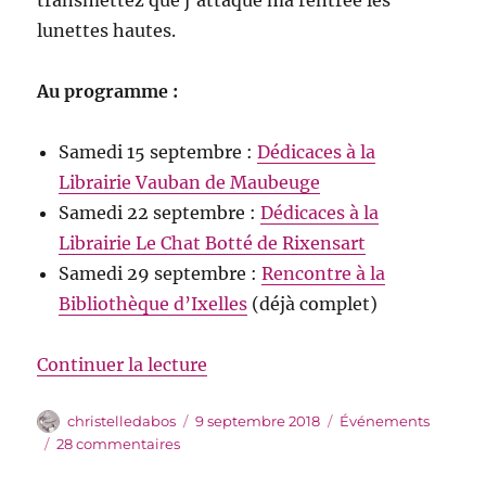
lunettes hautes.
Au programme :
Samedi 15 septembre :
Dédicaces à la
Librairie Vauban de Maubeuge
Samedi 22 septembre :
Dédicaces à la
Librairie Le Chat Botté de Rixensart
Samedi 29 septembre :
Rencontre à la
Bibliothèque d’Ixelles
(déjà complet)
de « La rentrée de l’écharpe »
Continuer la lecture
Auteur
Publié
Catégories
christelledabos
9 septembre 2018
Événements
le
sur
28 commentaires
La