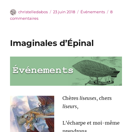
Auteur
Publié
Catégories
christelledabos
23 juin 2018
Événements
8
le
sur
commentaires
A
l’ouest,
du
Imaginales d’Épinal
nouveau
Chères
liseuses
, chers
liseurs
,
L’écharpe et moi-même
prendrons