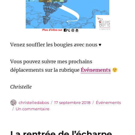
Venez souffler les bougies avec nous ♥
Vous pouvez suivre mes prochains
déplacements sur la rubrique
Événements
Christelle
Auteur
Publié
Catégories
christelledabos
17 septembre 2018
Événements
le
sur
Un commentaire
De
Maubeuge
à
La rentrée de l’écharpe
Rixensart