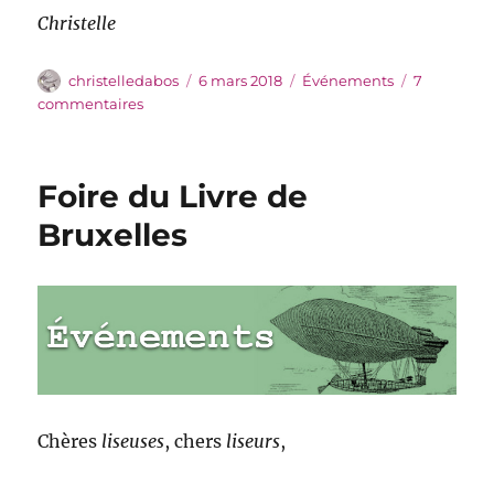
Christelle
Auteur
Publié
Catégories
christelledabos
6 mars 2018
Événements
7
le
sur
commentaires
Week-
end
à
Foire du Livre de
Paris
Bruxelles
Chères
liseuses
, chers
liseurs
,