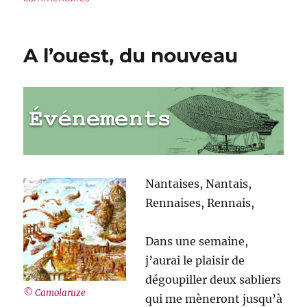
De
retour
de
A l’ouest, du nouveau
l’Ouest
Nantaises, Nantais,
Rennaises, Rennais,
Dans une semaine,
j’aurai le plaisir de
dégoupiller deux sabliers
© Camolaruze
qui me mèneront jusqu’à