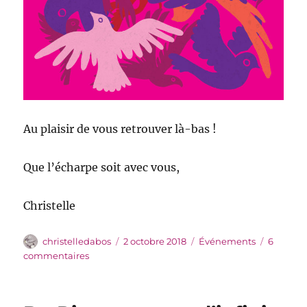
Au plaisir de vous retrouver là-bas !
Que l’écharpe soit avec vous,
Christelle
Auteur
Publié
Catégories
christelledabos
2 octobre 2018
Événements
6
le
sur
commentaires
Arche
de
mon